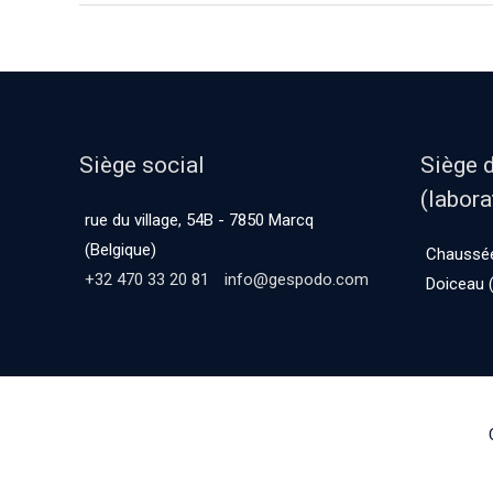
Siège social
Siège 
(labora
rue du village, 54B - 7850 Marcq
(Belgique)
Chaussée
+32 470 33 20 81
info@gespodo.com
Doiceau (