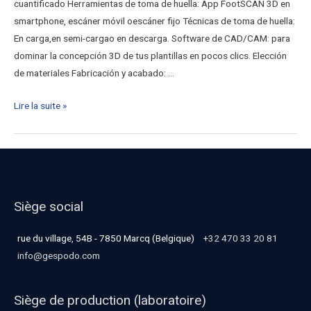
cuantificado Herramientas de toma de huella: App FootSCAN 3D en
smartphone, escáner móvil oescáner fijo Técnicas de toma de huella:
En carga,en semi-cargao en descarga. Software de CAD/CAM: para
dominar la concepción 3D de tus plantillas en pocos clics. Elección
de materiales Fabricación y acabado: …
Lire la suite »
Siège social
rue du village, 54B - 7850 Marcq (Belgique)
+32 470 33 20 81
info@gespodo.com
Siège de production (laboratoire)