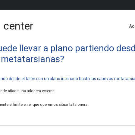
 center
Ac
 puede llevar a plano partiendo des
s metatarsianas?
rtiendo desde el talón con un plano inclinado hasta las cabezas metatarsi
uede añadir una talonera externa
nte el límite en el que queremos situar la talonera.