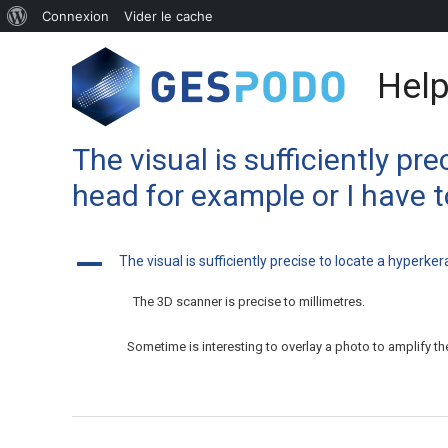
Connexion
Vider le cache
Help
The visual is sufficiently pr
head for example or I have 
A
The visual is sufficiently precise to locate a hyperk
The 3D scanner is precise to millimetres.
Sometime is interesting to overlay a photo to amplify t