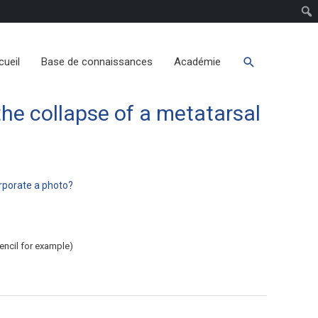
cueil
Base de connaissances
Académie
 the collapse of a metatarsal
orporate a photo?
pencil for example)